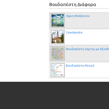
Βουδαπέστη Διάφορα
Λίμνη Μπάλατον
Szentendre
Βουδαπέστη χάρτης με Αξιοθ
Βουδαπέστη Μετρό