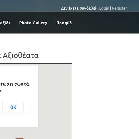
Δεν έχετε συνδεθεί -
Login
|
Register
Ταξίδι
Photo Gallery
Προφίλ
 Αξιοθέατα
ορτώσει σωστά
.
ΟΚ