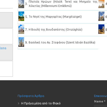
Πλατεία Ηρώων (Hősök Tere) και Μνημείο της
3.
4
Χιλιετίας (Millenniumi Emlékmű)
5.
6
Το Νησί της Μαργαρίτας (Margitsziget)
7.
8
Η Βουλή της Βουδαπέστης (Országház)
9.
Βασιλική του Αγ. Στεφάνου (Szent István Bazilika)
έατα
Πρόσφατα Άρθρα
Επικοινω
Name *
Η Πράγα μέσα από το Φακό