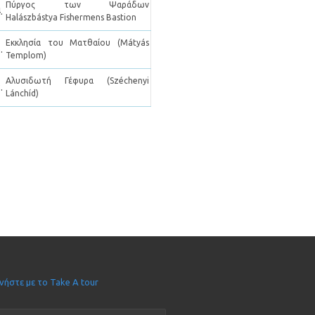
Πύργος των Ψαράδων
.
Halászbástya Fishermens Bastion
Εκκλησία του Ματθαίου (Mátyás
.
Templom)
Αλυσιδωτή Γέφυρα (Széchenyi
.
Lánchíd)
νήστε με το Take A tour