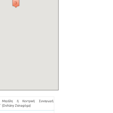
Μεγάλη ή Κεντρική Συναγωγή
.
(Dohány Zsinagóga)