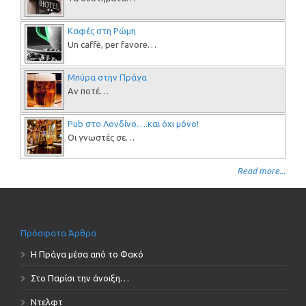
Καφές στη Ρώμη
Un caffè, per favore…
Μπύρα στην Πράγα
Αν ποτέ…
Pub στο Λονδίνο….και όχι μόνο!
Οι γνωστές σε…
Read more...
Πρόσφατα Άρθρα
Η Πράγα μέσα από το Φακό
Στο Παρίσι την άνοιξη…
Ντελφτ