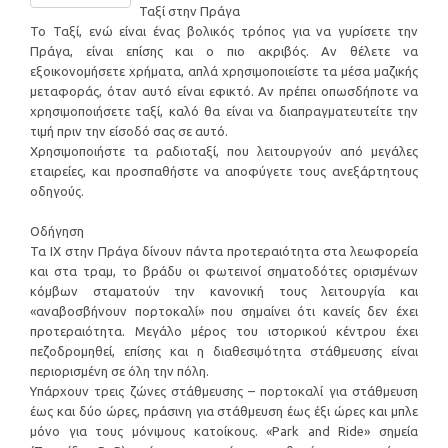
Ταξί στην Πράγα
Το Ταξί, ενώ είναι ένας βολικός τρόπος για να γυρίσετε την
Πράγα, είναι επίσης και ο πιο ακριβός. Αν θέλετε να
εξοικονομήσετε χρήματα, απλά χρησιμοποιείστε τα μέσα μαζικής
μεταφοράς, όταν αυτό είναι εφικτό. Αν πρέπει οπωσδήποτε να
χρησιμοποιήσετε ταξί, καλό θα είναι να διαπραγματευτείτε την
τιμή πριν την είσοδό σας σε αυτό.
Χρησιμοποιήστε τα ραδιοταξί, που λειτουργούν από μεγάλες
εταιρείες, και προσπαθήστε να αποφύγετε τους ανεξάρτητους
οδηγούς.
Οδήγηση
Τα ΙΧ στην Πράγα δίνουν πάντα προτεραιότητα στα λεωφορεία
και στα τραμ, το βράδυ οι φωτεινοί σηματοδότες ορισμένων
κόμβων σταματούν την κανονική τους λειτουργία και
«αναβοσβήνουν πορτοκαλί» που σημαίνει ότι κανείς δεν έχει
προτεραιότητα. Μεγάλο μέρος του ιστορικού κέντρου έχει
πεζοδρομηθεί, επίσης και η διαθεσιμότητα στάθμευσης είναι
περιορισμένη σε όλη την πόλη.
Υπάρχουν τρεις ζώνες στάθμευσης – πορτοκαλί για στάθμευση
έως και δύο ώρες, πράσινη για στάθμευση έως έξι ώρες και μπλε
μόνο για τους μόνιμους κατοίκους. «Park and Ride» σημεία