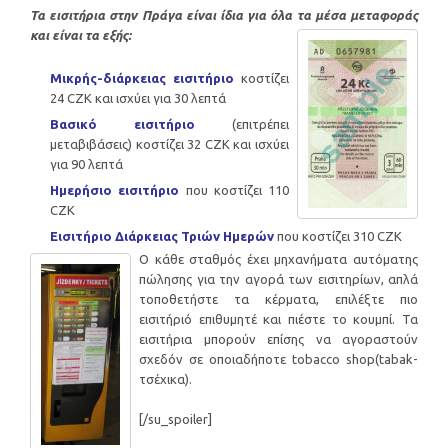
Τα εισιτήρια στην Πράγα είναι ίδια για όλα τα μέσα μεταφοράς
και είναι τα εξής:
Μικρής-διάρκειας εισιτήριο
κοστίζει
24 CZK και ισχύει για 30 λεπτά
Βασικό εισιτήριο
(επιτρέπει
μεταβιβάσεις) κοστίζει 32 CZK και ισχύει
για 90 λεπτά
Ημερήσιο εισιτήριο
που κοστίζει 110
CZK
Εισιτήριο Διάρκειας Τριών Ημερών
που κοστίζει 310 CZK
Ο κάθε σταθμός έχει μηχανήματα αυτόματης
πώλησης για την αγορά των εισιτηρίων, απλά
τοποθετήστε τα κέρματα, επιλέξτε πιο
εισιτήριό επιθυμητέ και πιέστε το κουμπί. Τα
εισιτήρια μπορούν επίσης να αγοραστούν
σχεδόν σε οποιαδήποτε tobacco shop(tabak-
τσέχικα).
[/su_spoiler]