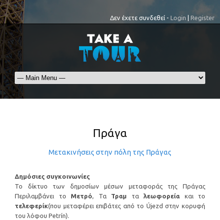
Δεν έχετε συνδεθεί -
Login
|
Register
Πράγα
Μετακινήσεις στην πόλη της Πράγας
Δημόσιες συγκοινωνίες
Το δίκτυο των δημοσίων μέσων μεταφοράς της Πράγας
Περιλαμβάνει το
Μετρό
, Τα
Τραμ
τα
λεωφορεία
και το
τελεφερίκ
(που μεταφέρει επιβάτες από το Újezd στην κορυφή
του λόφου Petrín).