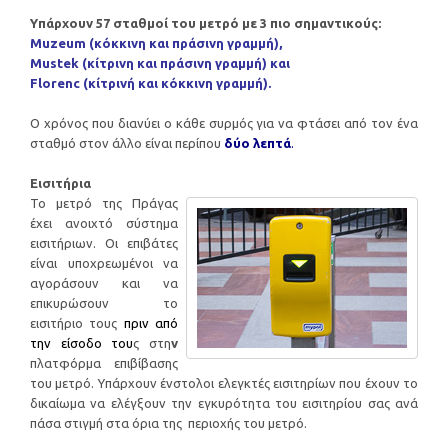
Υπάρχουν 57 σταθμοί του μετρό με 3 πιο σημαντικούς:
Muzeum (κόκκινη και πράσινη γραμμή),
Mustek (κίτρινη και πράσινη γραμμή) και
Florenc (κίτρινή και κόκκινη γραμμή).
Ο χρόνος που διανύει ο κάθε συρμός για να φτάσει από τον ένα
σταθμό στον άλλο είναι περίπου
δύο λεπτά
.
Εισιτήρια
Το μετρό της Πράγας
έχει ανοιχτό σύστημα
εισιτήριων. Οι επιβάτες
είναι υποχρεωμένοι να
αγοράσουν και να
επικυρώσουν το
εισιτήριο τους
πριν από
την είσοδο του
ς στη
ν
πλατφόρμα επιβίβασης
του μετρό. Υπάρχουν ένστολοι ελεγκτές εισιτηρίων που έχουν το
δικαίωμα να ελέγξουν την εγκυρότητα του εισιτηρίου σας ανά
πάσα στιγμή στα όρια της περιοχής του μετρό.