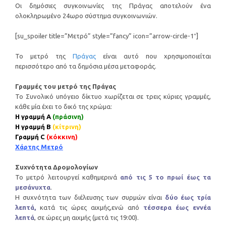
Οι δημόσιες συγκοινωνίες της Πράγας αποτελούν ένα
ολοκληρωμένο 24ωρο σύστημα συγκοινωνιών.
[su_spoiler title=”Μετρό” style=”fancy” icon=”arrow-circle-1″]
Το μετρό της
Πράγας
είναι αυτό που χρησιμοποιείται
περισσότερο από τα δημόσια μέσα μεταφοράς.
Γραμμές του μετρό της Πράγας
Το Συνολικό υπόγειο δίκτυο χωρίζεται σε τρεις κύριες γραμμές,
κάθε μία έχει το δικό της χρώμα:
Η γραμμή Α
(πράσινη)
Η γραμμή Β
(κίτρινη)
Γραμμή C
(κόκκινη)
Χάρτης Μετρό
Συχνότητα Δρομολογίων
Το μετρό λειτουργεί καθημερινά
από τις 5 το πρωί έως τα
μεσάνυχτα
.
Η συχνότητα των διέλευσης των συρμών είναι
δύο έως τρία
λεπτά,
κατά τις ώρες αιχμής,ενώ από
τέσσερα έως εννέα
λεπτά
, σε ώρες μη αιχμής (μετά τις 19:00).