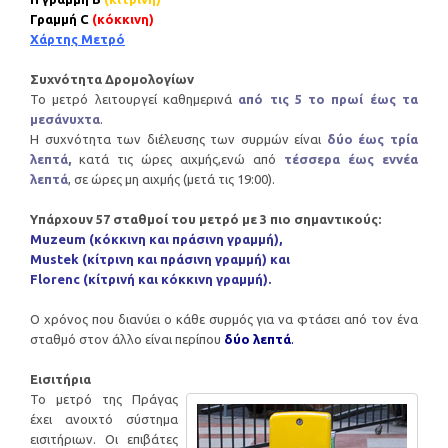
Γραμμή C
(κόκκινη)
Χάρτης Μετρό
Συχνότητα Δρομολογίων
Το μετρό λειτουργεί καθημερινά
από τις 5 το πρωί έως τα
μεσάνυχτα
.
Η συχνότητα των διέλευσης των συρμών είναι
δύο έως τρία
λεπτά,
κατά τις ώρες αιχμής,ενώ από
τέσσερα έως εννέα
λεπτά
, σε ώρες μη αιχμής (μετά τις 19:00).
Υπάρχουν 57 σταθμοί του μετρό με 3 πιο σημαντικούς:
Muzeum (κόκκινη και πράσινη γραμμή),
Mustek (κίτρινη και πράσινη γραμμή) και
Florenc (κίτρινή και κόκκινη γραμμή).
Ο χρόνος που διανύει ο κάθε συρμός για να φτάσει από τον ένα
σταθμό στον άλλο είναι περίπου
δύο λεπτά
.
Εισιτήρια
Το μετρό της Πράγας
έχει ανοιχτό σύστημα
εισιτήριων. Οι επιβάτες