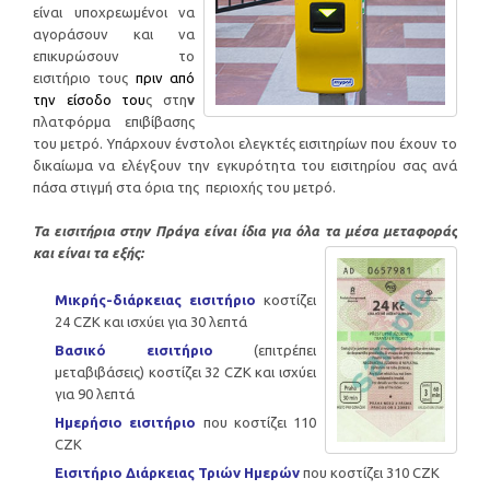
είναι υποχρεωμένοι να
αγοράσουν και να
επικυρώσουν το
εισιτήριο τους
πριν από
την είσοδο του
ς στη
ν
πλατφόρμα επιβίβασης
του μετρό. Υπάρχουν ένστολοι ελεγκτές εισιτηρίων που έχουν το
δικαίωμα να ελέγξουν την εγκυρότητα του εισιτηρίου σας ανά
πάσα στιγμή στα όρια της περιοχής του μετρό.
Τα εισιτήρια στην Πράγα είναι ίδια για όλα τα μέσα μεταφοράς
και είναι τα εξής:
Μικρής-διάρκειας εισιτήριο
κοστίζει
24 CZK και ισχύει για 30 λεπτά
Βασικό εισιτήριο
(επιτρέπει
μεταβιβάσεις) κοστίζει 32 CZK και ισχύει
για 90 λεπτά
Ημερήσιο εισιτήριο
που κοστίζει 110
CZK
Εισιτήριο Διάρκειας Τριών Ημερών
που κοστίζει 310 CZK