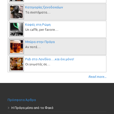
Κατηγορίες ξενοδοχείων
Τα συστήματα…
Καφές στη Ρώμη
Un caffè, per favore…
Μπύρα στην Πράγα
Αν ποτέ…
Pub στο Λονδίνο….και όχι μόνο!
Οι γνωστές σε…
Read more...
Πρόσφατα Άρθρα
Η Πράγα μέσα από το Φακό